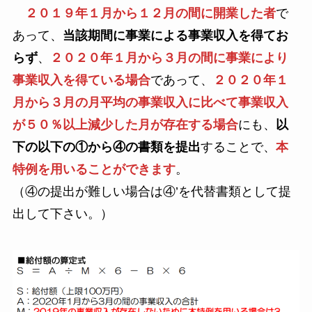
２０１９年１月から１２月の間に開業した者
で
あって、
当該期間に事業による事業収入を得てお
らず
、
２０２０年１月から３月の間に事業により
事業収入を得ている場合
であって、
２０２０年１
月から３月の月平均の事業収入に比べて事業収入
が５０％以上減少した月が存在する場合
にも、
以
下の以下の①から④の書類を提出
することで、
本
特例を用いることができます
。
（④の提出が難しい場合は④’を代替書類として提
出して下さい。）