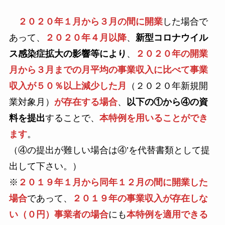
２０２０年１月から３月の間に開業
した場合で
あって、
２０２０年４月以降
、
新型コロナウイル
ス感染症拡大の影響等により
、
２０２０年の開業
月から３月までの月平均の事業収入に比べて事業
収入が５０％以上減少した月
（２０２０年新規開
業対象月）
が存在する場合
、
以下の①から④の資
料を提出
することで、
本特例を用いることができ
ます
。
（④の提出が難しい場合は④’を代替書類として提
出して下さい。）
※
２０１９年１月から同年１２月の間に開業した
場合
であって、
２０１９年の事業収入が存在しな
い（０円）事業者の場合
にも
本特例を適用できる