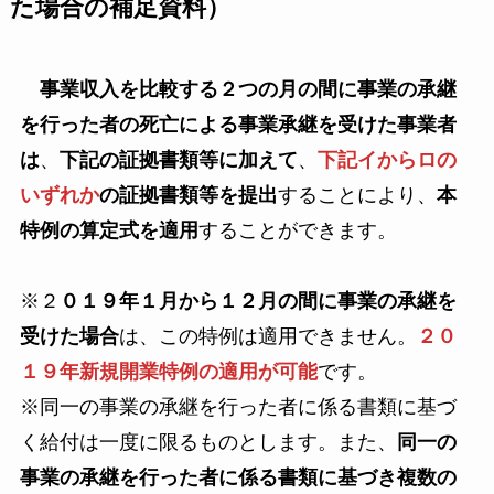
た場合の補足資料）
事業収入を比較する２つの月の間に事業の承継
を行った者の死亡による事業承継を受けた事業者
は
、
下記の証拠書類等に加えて
、
下記イからロの
いずれか
の証拠書類等を提出
することにより、
本
特例の算定式を適用
することができます。
※２
０１９年１月から１２月の間に事業の承継を
受けた場合
は、この特例は適用できません。
２０
１９年新規開業特例の適用が可能
です。
※同一の事業の承継を行った者に係る書類に基づ
く給付は一度に限るものとします。また、
同一の
事業の承継を行った者に係る書類に基づき複数の