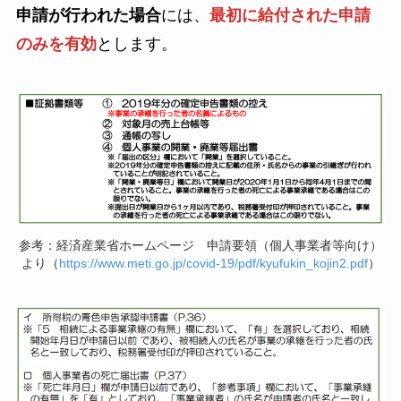
申請が行われた場合
には、
最初に給付された申請
のみを有効
とします。
参考：経済産業省ホームページ 申請要領（個人事業者等向け）
より（
https://www.meti.go.jp/covid-19/pdf/kyufukin_kojin2.pdf
）