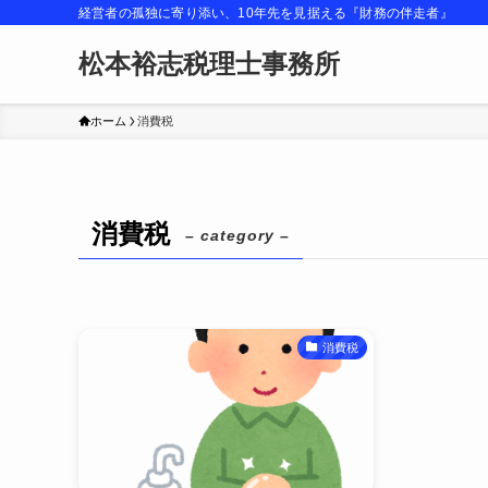
経営者の孤独に寄り添い、10年先を見据える『財務の伴走者』
松本裕志税理士事務所
ホーム
消費税
消費税
– category –
消費税