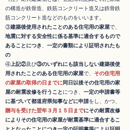
の構造が鉄骨造、鉄筋コンクリート造又は鉄骨鉄
筋コンクリート造などのものをいいます。
③
建築後使用されたことのある住宅用の家屋
で、
地震に対する安全性に係る基準に適合するもので
あることにつき
、
一定の書類により証明されたも
の
④
上記②
及び
③のいずれにも該当しない建築後使
用されたことのある住宅用の家屋
で、
その住宅用
の家屋の取得の日までに
同日以後その住宅用の家
屋の耐震改修を行うこと
につき、
一定の申請書等
に基づいて都道府県知事などに申請
をし、かつ、
贈与を受けた翌年３月１５日まで
にその耐震改修
によりその住宅用の家屋が耐震基準に適合するこ
ととなったことにつき一定の証明書等により証明