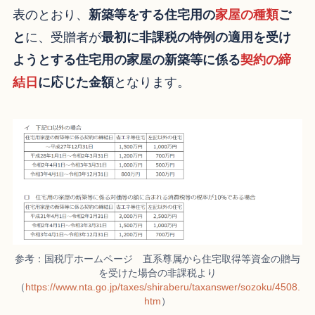
表のとおり、
新築等をする住宅用の
家屋の種類
ご
と
に、受贈者が
最初に非課税の特例の適用を受け
ようとする住宅用の家屋の新築等に係る
契約の締
結日
に応じた金額
となります。
参考：国税庁ホームページ 直系尊属から住宅取得等資金の贈与
を受けた場合の非課税より
（
https://www.nta.go.jp/taxes/shiraberu/taxanswer/sozoku/4508.
htm
）