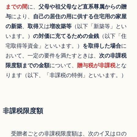
までの間
に、
父母や祖父母など直系尊属からの贈
与
により、
自己の居住の用に供する住宅用の家屋
の新築
、
取得
又は
増改築等
（以下「新築等」とい
います。）
の対価に充てるための金銭
（以下「住
宅取得等資金」といいます。）
を取得した場合
に
おいて、一定の要件を満たすときは、
次の非課税
限度額までの金額
について、
贈与税が非課税
とな
ります（以下、「非課税の特例」といいます。）
非課税限度額
受贈者ごとの非課税限度額は、次のイ又はロの