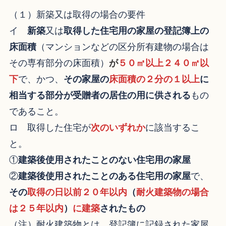
（１）新築又は取得の場合の要件
イ
新築
又は
取得した住宅用の家屋の登記簿上の
床面積
（マンションなどの区分所有建物の場合は
その専有部分の床面積）
が
５０㎡以上２４０㎡以
下
で、かつ、
その家屋の
床面積の２分の１以上
に
相当する部分が受贈者の居住の用に供される
もの
であること。
ロ 取得した住宅が
次のいずれか
に該当するこ
と。
①
建築後使用されたことのない住宅用の家屋
②
建築後使用されたことのある住宅用の家屋
で、
その
取得の日以前２０年以内
（
耐火建築物の場合
は２５年以内
）
に建築
されたもの
（注）耐火建築物とは、登記簿に記録された家屋