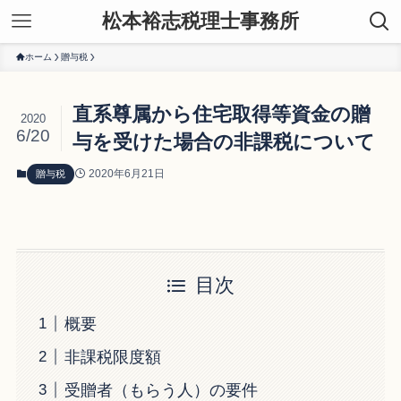
松本裕志税理士事務所
ホーム
贈与税
直系尊属から住宅取得等資金の贈
2020
6/20
与を受けた場合の非課税について
2020年6月21日
贈与税
目次
概要
非課税限度額
受贈者（もらう人）の要件