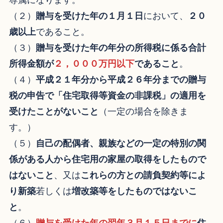
尊属になります。
（２）
贈与を受けた年の１月１日
において、
２０
歳以上
であること。
（３）
贈与を受けた年の年分の所得税に係る合計
所得金額が
２，０００万円以下
であること
。
（４）
平成２１年分から平成２６年分までの贈与
税の申告で「住宅取得等資金の非課税」の適用を
受けたことがないこと
（一定の場合を除きま
す。）
（５）
自己の配偶者、親族などの一定の特別の関
係がある人から住宅用の家屋の取得をしたもので
はないこと
、又は
これらの方との請負契約等によ
り新築
若しくは
増改築等をしたものではないこ
と
。