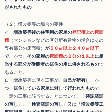
がされたもの
（２）増改築等の場合の要件
イ
増改築等後の住宅用の家屋の
登記簿上の床面
積
（マンションなどの区分所有建物の場合はその
専有部分の床面積）
が
５０㎡以上２４０㎡以下
で
、かつ、
その家屋の
床面積の２分の１以上
に相
当する部分が受贈者の居住の用に供されるもの
で
あること。
ロ 増改築等に係る工事が、
自己が所有
し、か
つ、
居住している家屋に対して行われたもの
で、
一定の工事に該当することについて、
「確認済証
の写し」
、
「検査済証の写し」
又は
「増改築等工