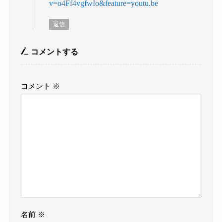
v=o4Ff4vgfwIo&feature=youtu.be
返信
コメントする
コメント
※
名前
※