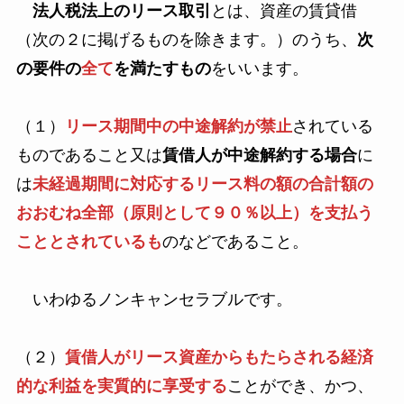
法人税法上のリース取引
とは、資産の賃貸借
（次の２に掲げるものを除きます。）のうち、
次
の要件の
全て
を満たすもの
をいいます。
（１）
リース期間中の中途解約が禁止
されている
ものであること又は
賃借人が中途解約する場合
に
は
未経過期間に対応するリース料の額の合計額の
おおむね全部（原則として９０％以上）を支払う
こととされているも
のなどであること。
いわゆるノンキャンセラブルです。
（２）
賃借人がリース資産からもたらされる経済
的な利益を実質的に享受する
ことができ、かつ、