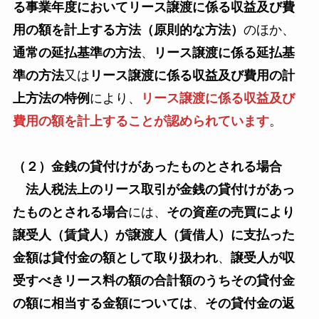
る事業年度においてリース譲渡に係る収益及び費
用の額を計上する方法（原則的な方法）
のほか、
通常の延払基準の方法
、
リース譲渡に係る延払基
準の方法
又は
リース譲渡に係る収益及び費用の計
上方法の特例
により、
リース譲渡に係る収益及び
費用の額を計上することが認められています
。
（２）金銭の貸付けがあったものとされる場合
法人税法上のリース取引が金銭の貸付けがあっ
たものとされる場合
には、
その資産の売買により
譲受人（賃貸人）が譲渡人（賃借人）に支払った
金額は貸付金の額として取り扱われ
、
譲受人が収
受すべきリース料の額の合計額のうちその貸付金
の額に相当する金額については
、
その貸付金の返